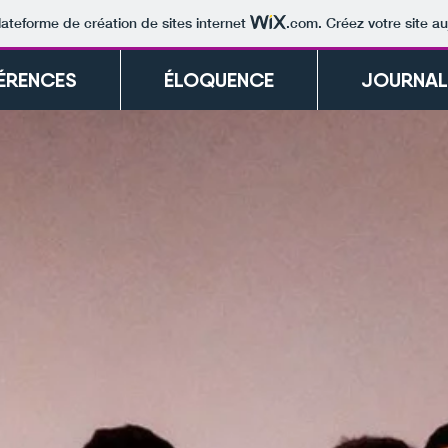
lateforme de création de sites internet
.com
. Créez votre site au
ÉRENCES
ÉLOQUENCE
JOURNAL